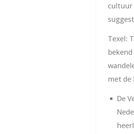
cultuur 
suggest
Texel: 
bekend 
wandele
met de l
De V
Neder
heerl