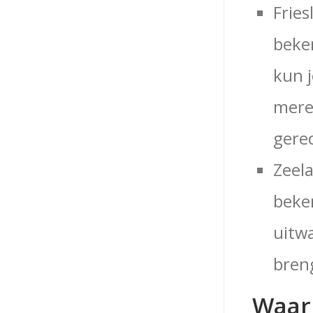
Fries
beken
kun j
mere
gere
Zeela
beken
uitwa
breng
Waar 