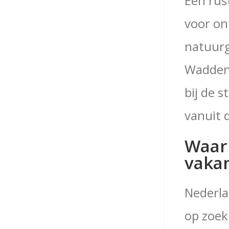
Een rus
voor on
natuurg
Wadden.
bij de 
vanuit 
Waar 
vakan
Nederla
op zoek 