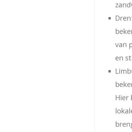
zand
Drent
beken
van 
en st
Limbu
beke
Hier 
lokal
bren