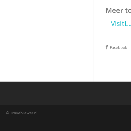
Meer to
–
Visit
Facebook
© Travelviewer.nl