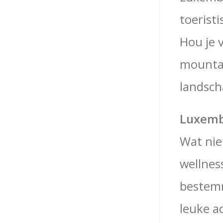
toerist
Hou je 
mountai
landsch
Luxemb
Wat nie
wellnes
bestemm
leuke a