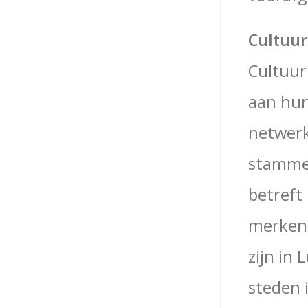
Cultuu
Cultuur
aan hun
netwerk
stammen
betreft
merken 
zijn in
steden 