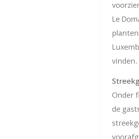
voorzie
Le Doma
planten
Luxemb
vinden.
Streekg
Onder f
de gast
streekg
voorafg