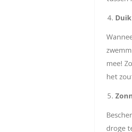
Duik
Wanneer
zwemmen
mee! Zo
het zout
Zonn
Bescher
droge t