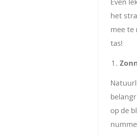
Even le
het str
mee te 
tas!
Zon
Natuurl
belangri
op de b
nummer