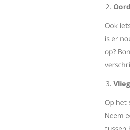
Oord
Ook iet
is er n
op? Bonu
verschr
Vlie
Op het 
Neem ee
tussen 